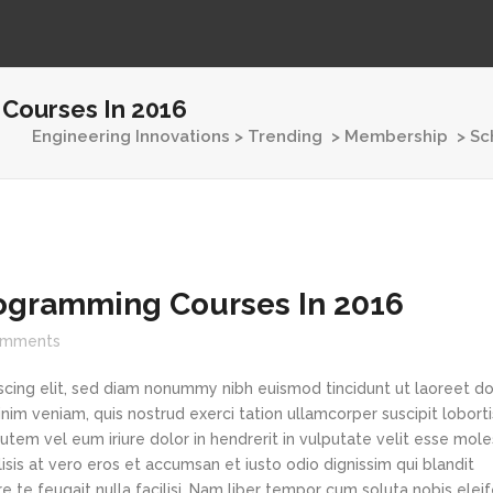
Courses In 2016
Engineering Innovations
>
Trending
>
Membership
>
Sc
rogramming Courses In 2016
mments
scing elit, sed diam nonummy nibh euismod tincidunt ut laoreet d
im veniam, quis nostrud exerci tation ullamcorper suscipit loborti
tem vel eum iriure dolor in hendrerit in vulputate velit esse mole
lisis at vero eros et accumsan et iusto odio dignissim qui blandit
e te feugait nulla facilisi. Nam liber tempor cum soluta nobis elei