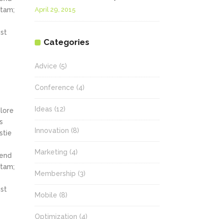
Flex Slider
itam;
April 29, 2015
Image Galler
st
Categories
Carousel
Advice
(5)
Pricing Slider
New
Conference
(4)
Info Box
Ideas
(12)
olore
3D Mobile S
s
Innovation
(8)
stie
Marketing
(4)
fend
itam;
Membership
(3)
st
Mobile
(8)
Optimization
(4)