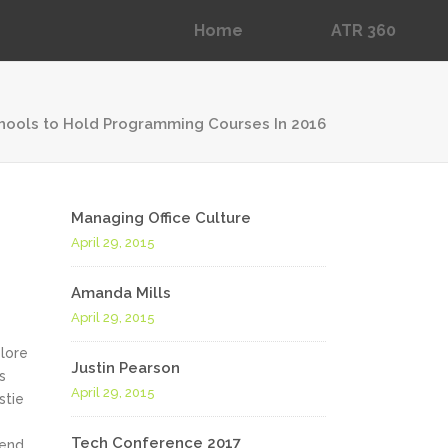
Home
ATR 360
hools to Hold Programming Courses In 2016
Fullwidth Im
Particles Ani
Managing Office Culture
April 29, 2015
Animated Inf
Testimonials
Amanda Mills
April 29, 2015
Underline Ic
olore
Justin Pearson
Video Presen
s
April 29, 2015
stie
Portfolio Sli
Tech Conference 2017
fend