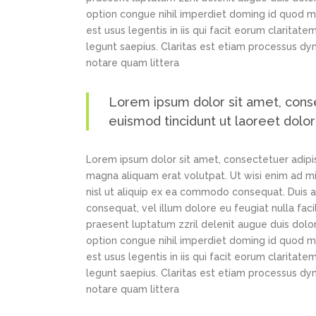
option congue nihil imperdiet doming id quod m
est usus legentis in iis qui facit eorum claritat
legunt saepius. Claritas est etiam processus d
notare quam littera
Lorem ipsum dolor sit amet, cons
euismod tincidunt ut laoreet dolo
Lorem ipsum dolor sit amet, consectetuer adipi
magna aliquam erat volutpat. Ut wisi enim ad min
nisl ut aliquip ex ea commodo consequat. Duis au
consequat, vel illum dolore eu feugiat nulla faci
praesent luptatum zzril delenit augue duis dolor
option congue nihil imperdiet doming id quod m
est usus legentis in iis qui facit eorum claritat
legunt saepius. Claritas est etiam processus d
notare quam littera