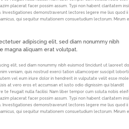
azim placerat facer possim assum. Typi non habent claritatem ins
em. Investigationes demonstraverunt lectores legere me lius quod ii
ynamicus, qui sequitur mutationem consuetudium lectorum. Mirum e
ectetuer adipiscing elit, sed diam nonummy nibh
re magna aliquam erat volutpat.
scing elit, sed diam nonummy nibh euismod tincidunt ut laoreet d
im veniam, quis nostrud exerci tation ullamcorper suscipit loborti
tem vel eum iriure dolor in hendrerit in vulputate velit esse mole
lisis at vero eros et accumsan et iusto odio dignissim qui blandit
e te feugait nulla facilisi. Nam liber tempor cum soluta nobis elei
azim placerat facer possim assum. Typi non habent claritatem ins
em. Investigationes demonstraverunt lectores legere me lius quod ii
ynamicus, qui sequitur mutationem consuetudium lectorum. Mirum e