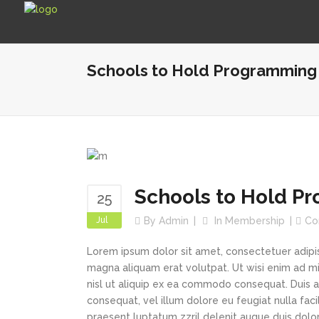
Schools to Hold Programming 
Schools to Hold P
25
Jul
By
Admin
In
Membership
Co
Lorem ipsum dolor sit amet, consectetuer adipi
magna aliquam erat volutpat. Ut wisi enim ad min
nisl ut aliquip ex ea commodo consequat. Duis au
consequat, vel illum dolore eu feugiat nulla faci
praesent luptatum zzril delenit augue duis dolor